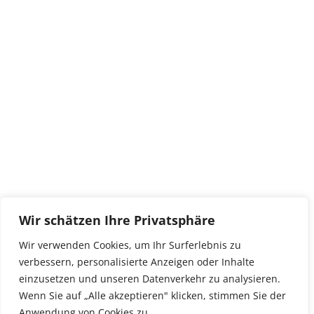
ULI MASUTH
archiv
Von
felixhohlwegler
Juni 9, 2018
Kommentar hinterlassen
Wann: 09.06.2018 |
Wir schätzen Ihre Privatsphäre
Wir verwenden Cookies, um Ihr Surferlebnis zu
verbessern, personalisierte Anzeigen oder Inhalte
1
2
→
einzusetzen und unseren Datenverkehr zu analysieren.
Wenn Sie auf „Alle akzeptieren" klicken, stimmen Sie der
Anwendung von Cookies zu.