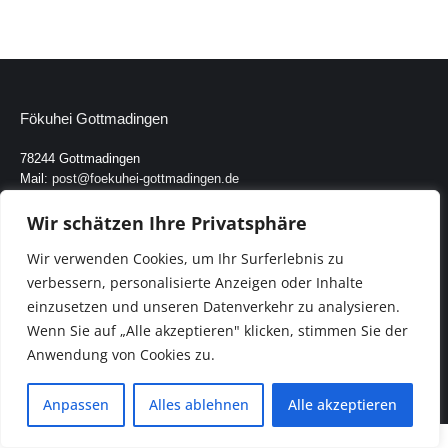
Fökuhei Gottmadingen
78244 Gottmadingen
Mail:
post@foekuhei-gottmadingen.de
Wir schätzen Ihre Privatsphäre
Kontakt
Wir verwenden Cookies, um Ihr Surferlebnis zu
Impressum
verbessern, personalisierte Anzeigen oder Inhalte
einzusetzen und unseren Datenverkehr zu analysieren.
Datenschutzerklärung
Wenn Sie auf „Alle akzeptieren" klicken, stimmen Sie der
Anwendung von Cookies zu.
Anpassen
Alles ablehnen
Alle akzeptieren