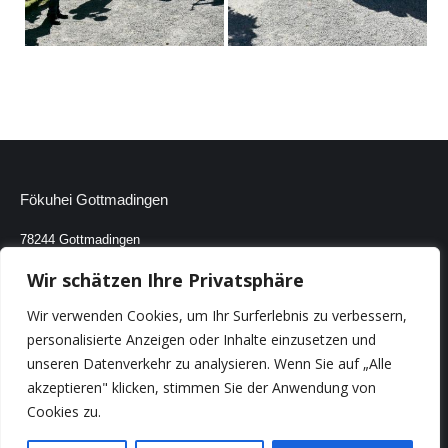
Fökuhei Gottmadingen
78244 Gottmadingen
Mail:
post@foekuhei-gottmadingen.de
Wir schätzen Ihre Privatsphäre
Kontakt
Wir verwenden Cookies, um Ihr Surferlebnis zu verbessern,
personalisierte Anzeigen oder Inhalte einzusetzen und
Impressum
unseren Datenverkehr zu analysieren. Wenn Sie auf „Alle
akzeptieren" klicken, stimmen Sie der Anwendung von
Datenschutzerklärung
Cookies zu.