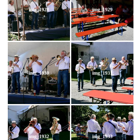
img_1928
img_1929
img_1930
img_1931
img_1932
img_1933