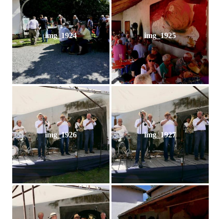
img_1924
img_1925
img_1926
img_1927