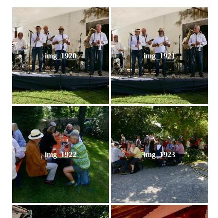
img_1920
img_1921
img_1922
img_1923