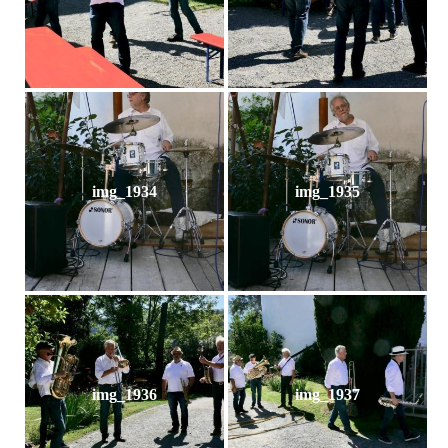
img_1934
img_1935
img_1936
img_1937